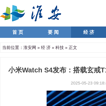
首 页
要 闻
经 济
当前位置：
淮安网
»
经 济
»
科技
» 正文
小米Watch S4发布：搭载玄戒
2025-05-23 09:18: