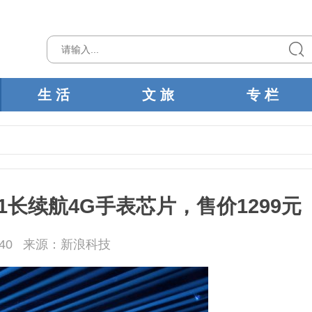
生 活
文 旅
专 栏
T1长续航4G手表芯片，售价1299元
40
来源：新浪科技