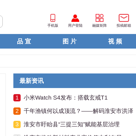
手机版
用户登陆
融媒矩阵
投稿邮箱
品 宣
图 片
视 频
最新资讯
1
小米Watch S4发布：搭载玄戒T1
2
千年渔镇何以成顶流？——解码淮安市洪泽
3
淮安市盱眙县“三提三知”赋能基层治理