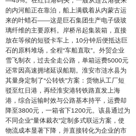
—45%。在红日港码头，一艘从连云港驶来
的内河船正在靠泊，船上满载着从内蒙古运
来的叶蜡石——这是巨石集团生产电子级玻
璃纤维的主要原料。岸桥吊起集装箱，直接
放在等候的短驳卡车上，10分钟后便抵达巨
石的原料堆场，全程“车船直取”。外贸企业
雪飞制衣，过去全走公路，单箱运费5000元
还常因高速拥堵延误船期。淮安市涟水县为
其量身定制了“公转铁”方案：货物从工厂短
驳至红日港，再经淮安港转铁路直发上海
港，综合运输时效与公路基本持平，运费却
降至3800元，一箱省下1200元。该县通过为
不同企业“量体裁衣”定制多式联运方案，使
物流成本显著下降，并直接转化为企业的市