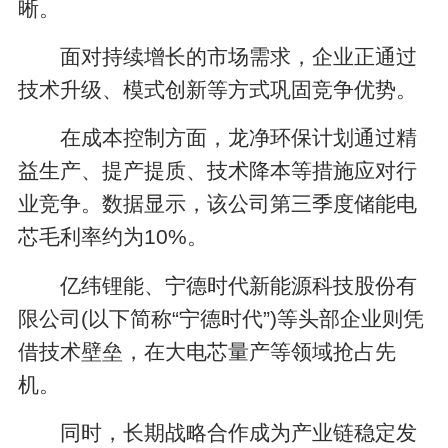
晰。
面对持续增长的市场需求，企业正通过
技术升级、模式创新等方式巩固竞争优势。
在成本控制方面，龙净环保计划通过精
益生产、提产提质、技术降本等措施应对行
业竞争。数据显示，该公司第三季度储能电
芯毛利率约为10%。
亿纬锂能、宁德时代新能源科技股份有
限公司(以下简称“宁德时代”)等头部企业则凭
借技术壁垒，在大电芯量产等领域抢占先
机。
同时，长期战略合作成为产业链稳定发