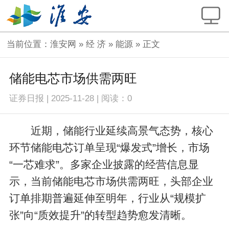
当前位置：
淮安网
»
经 济
»
能源
» 正文
储能电芯市场供需两旺
证券日报
|
2025-11-28
|
阅读：
0
近期，储能行业延续高景气态势，核心
环节储能电芯订单呈现“爆发式”增长，市场
“一芯难求”。多家企业披露的经营信息显
示，当前储能电芯市场供需两旺，头部企业
订单排期普遍延伸至明年，行业从“规模扩
张”向“质效提升”的转型趋势愈发清晰。