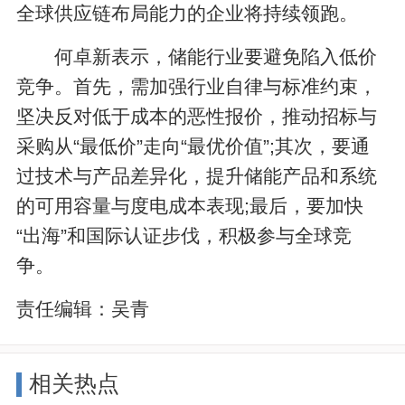
全球供应链布局能力的企业将持续领跑。
何卓新表示，储能行业要避免陷入低价
竞争。首先，需加强行业自律与标准约束，
坚决反对低于成本的恶性报价，推动招标与
采购从“最低价”走向“最优价值”;其次，要通
过技术与产品差异化，提升储能产品和系统
的可用容量与度电成本表现;最后，要加快
“出海”和国际认证步伐，积极参与全球竞
争。
责任编辑：
吴青
相关热点