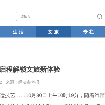
生 活
文 旅
专 栏
幻启程解锁文旅新体验
2
来源：经济参考报
技艺……10月30日上午10时19分，随着汽笛