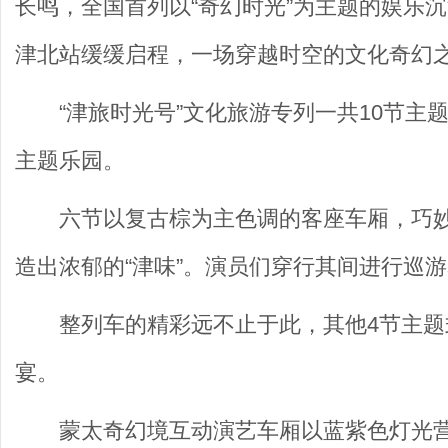
长鸣，全国首列以“奇幻时光”为主题的娱乐沉
津北站缓缓启程，一场穿越时空的文化奇幻
“津旅时光号”文化旅游专列一共10节
主题乐园。
六节以复古棕为主色调的客座车厢，巧
造出浓郁的“津味”。演员们穿行其间进行巡游
整列车的精彩远不止于此，其他4节主
宴。
蒙太奇幻境互动演艺车厢以蓝紫色灯光营