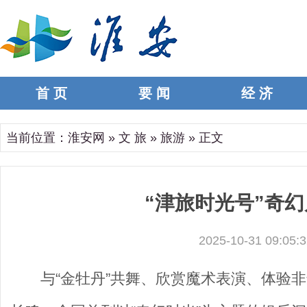
首 页
要 闻
经 济
当前位置：
淮安网
»
文 旅
»
旅游
» 正文
“津旅时光号”奇
2025-10-31 09:05:3
与“金牡丹”共舞、欣赏魔术表演、体验非遗