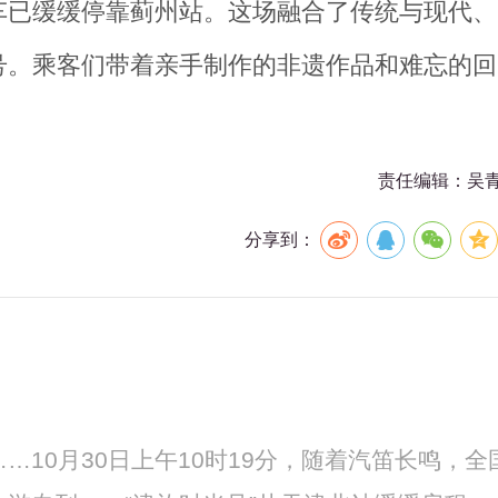
车已缓缓停靠蓟州站。这场融合了传统与现代、
号。乘客们带着亲手制作的非遗作品和难忘的回
。
责任编辑：吴
分享到：
…10月30日上午10时19分，随着汽笛长鸣，全