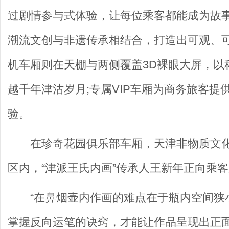
过剧情参与式体验，让每位乘客都能成为故事
潮流文创与非遗传承相结合，打造出可观、可
机车厢则在天棚与两侧覆盖3D裸眼大屏，以
越千年津沽岁月;专属VIP车厢为商务旅客
验。
在珍奇花园俱乐部车厢，天津非物质文
区内，“津派王氏内画”传承人王新年正向乘
“在鼻烟壶内作画的难点在于瓶内空间狭
掌握反向运笔的诀窍，才能让作品呈现出正面