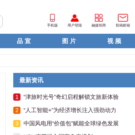
手机版
用户登陆
融媒矩阵
投稿邮箱
品 宣
图 片
视 频
最新资讯
1
“津旅时光号”奇幻启程解锁文旅新体验
2
“人工智能+”为经济增长注入强劲动力
3
中国风电用“价值包”赋能全球绿色发展